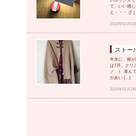
いボックスで
て、いい感じ
と・・・ ざ [
2016年02月
ストー
年末に、娘が
は7月。クリ
／ ） 喜ん
があい […]
2016年01月