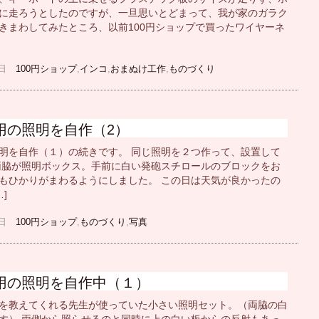
に走ろうとしたのですが、一旦思いとどまって、我が家のガラク
きまわしてみたところ、以前100円ショップで買ったワイヤーネ
18日
100円ショップ
,
インコ
,
おまぬけ工作
,
ものづくり
用の照明を自作（2）
明を自作（１）の続きです。 同じ照明を２つ作って、設置して
両脇が照明ボックス。手前に白い発砲スチロールのブロックをお
もひかりがまわるようにしました。 この日は天気が良かったの
]
05日
100円ショップ
,
ものづくり
,
写真
用の照明を自作中（１）
を教えてくれる先生が使っていた小さい照明セット。（両脇の白