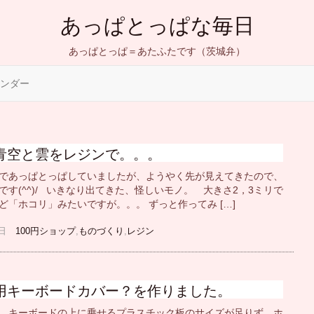
あっぱとっぱな毎日
あっぱとっぱ＝あたふたです（茨城弁）
ンダー
青空と雲をレジンで。。。
であっぱとっぱしていましたが、ようやく先が見えてきたので、
です(^^)/ いきなり出てきた、怪しいモノ。 大きさ2，3ミリで
ど「ホコリ」みたいですが。。。 ずっと作ってみ […]
06日
100円ショップ
,
ものづくり
,
レジン
用キーボードカバー？を作りました。
、キーボードの上に乗せるプラスチック板のサイズが足りず、ホ