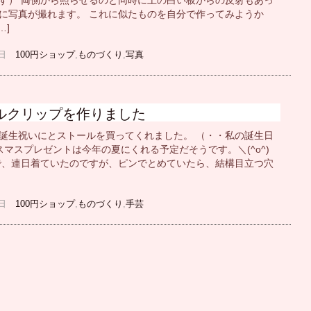
す） 両側から照らせるのと同時に上の白い板からの反射もあっ
に写真が撮れます。 これに似たものを自分で作ってみようか
…]
03日
100円ショップ
,
ものづくり
,
写真
ルクリップを作りました
誕生祝いにとストールを買ってくれました。 （・・私の誕生日
スマスプレゼントは今年の夏にくれる予定だそうです。＼(^o^)
で、連日着ていたのですが、ピンでとめていたら、結構目立つ穴
28日
100円ショップ
,
ものづくり
,
手芸