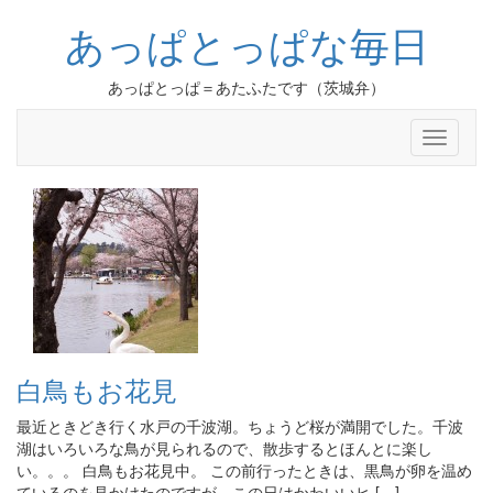
あっぱとっぱな毎日
あっぱとっぱ＝あたふたです（茨城弁）
Toggle
navigati
白鳥もお花見
最近ときどき行く水戸の千波湖。ちょうど桜が満開でした。千波
湖はいろいろな鳥が見られるので、散歩するとほんとに楽し
い。。。 白鳥もお花見中。 この前行ったときは、黒鳥が卵を温め
ているのを見かけたのですが、この日はかわいいヒ […]