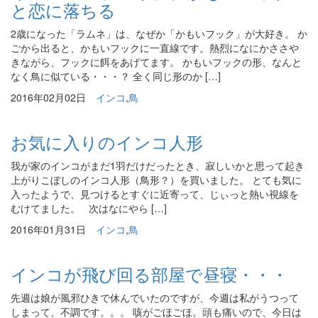
と恋に落ちる
2歳になった「ラムネ」は、なぜか「かもいフック」が大好き。 か
ごから出ると、かもいフックに一直線です。熱烈になにかささや
きながら、フックに餌をあげてます。 かもいフックの形、なんと
なく鳥に似ている・・・？ 全く同じ形のか […]
2016年02月02日
インコ
,
鳥
お気に入りのインコ人形
我が家のインコがまだ1羽だけだったとき、寂しいかと思って起き
上がりこぼしのインコ人形（鳥形？）を買いました。 とても気に
入ったようで、見つけるとすぐに近寄って、じぃっと熱い視線を
むけてました。 次はなにやら […]
2016年01月31日
インコ
,
鳥
インコが飛び回る部屋で昼寝・・・
先週は娘が風邪ひきで休んでいたのですが、今週は私がうつって
しまって、不調です。。。 咳がごほごほ。頭も痛いので、今日は