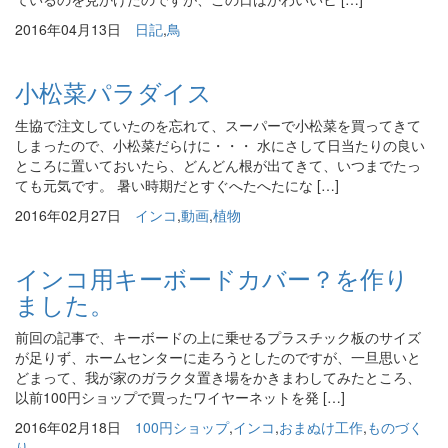
2016年04月13日
日記
,
鳥
小松菜パラダイス
生協で注文していたのを忘れて、スーパーで小松菜を買ってきて
しまったので、小松菜だらけに・・・ 水にさして日当たりの良い
ところに置いておいたら、どんどん根が出てきて、いつまでたっ
ても元気です。 暑い時期だとすぐへたへたにな […]
2016年02月27日
インコ
,
動画
,
植物
インコ用キーボードカバー？を作り
ました。
前回の記事で、キーボードの上に乗せるプラスチック板のサイズ
が足りず、ホームセンターに走ろうとしたのですが、一旦思いと
どまって、我が家のガラクタ置き場をかきまわしてみたところ、
以前100円ショップで買ったワイヤーネットを発 […]
2016年02月18日
100円ショップ
,
インコ
,
おまぬけ工作
,
ものづく
り