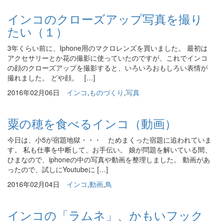
インコのクローズアップ写真を撮り
たい（１）
3年くらい前に、Iphone用のマクロレンズを買いました。 最初は
アクセサリーとか花の撮影に使っていたのですが、これでインコ
の顔のクローズアップを撮影すると、いろいろおもしろい表情が
撮れました。 どや顔。 […]
2016年02月06日
インコ
,
ものづくり
,
写真
粟の穂を食べるインコ（動画）
今日は、小5が宿題地獄・・・ ためまくった宿題に追われていま
す。 私も仕事を中断して、お手伝い。 娘が問題を解いている間、
ひまなので、iphoneの中の写真や動画を整理しました。 動画があ
ったので、試しにYoutubeに […]
2016年02月04日
インコ
,
動画
,
鳥
インコの「ラムネ」、かもいフック