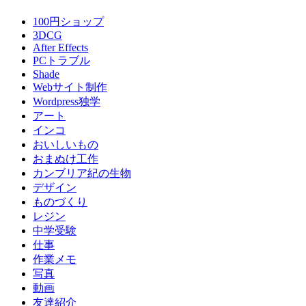
100円ショップ
3DCG
After Effects
PCトラブル
Shade
Webサイト制作
Wordpress独学
アート
インコ
おいしいもの
おまぬけ工作
カンブリア紀の生物
デザイン
ものづくり
レジン
中学受験
仕事
作業メモ
写真
動画
友達紹介